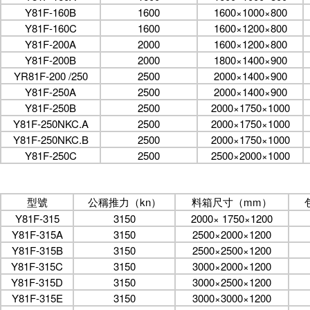
Y81F-160B
1600
1600×1000×800
Y81F-160C
1600
1600×1200×800
Y81F-200A
2000
1600×1200×800
Y81F-200B
2000
1800×1400×900
YR81F-200 /250
2500
2000×1400×900
Y81F-250A
2500
2000×1400×900
Y81F-250B
2500
2000×1750×1000
Y81F-250NKC.A
2500
2000×1750×1000
Y81F-250NKC.B
2500
2000×1750×1000
Y81F-250C
2500
2500×2000×1000
型號
公稱推力（kn）
料箱尺寸（mm）
Y81F-315
3150
2000× 1750×1200
Y81F-315A
3150
2500×2000×1200
Y81F-315B
3150
2500×2500×1200
Y81F-315C
3150
3000×2000×1200
Y81F-315D
3150
3000×2500×1200
Y81F-315E
3150
3000×3000×1200