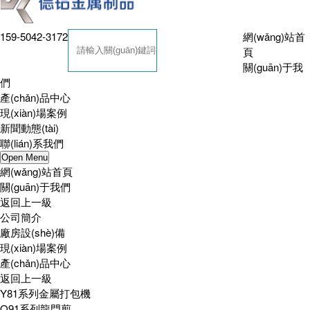
159-5042-3172
網(wǎng)站首
頁
關(guān)于我
們
產(chǎn)品中心
現(xiàn)場案例
新聞動態(tài)
聯(lián)系我們
Open Menu
網(wǎng)站首頁
關(guān)于我們
返回上一級
公司簡介
廠房設(shè)備
現(xiàn)場案例
產(chǎn)品中心
返回上一級
Y81系列金屬打包機
Q91系列龍門剪