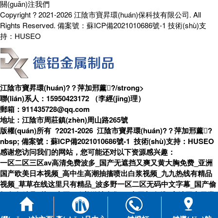
關(guān)注我們
Copyright ? 2021-2026 江陰市寶昇環(huán)保科技有限公司. All
Rights Reserved. 備案號：
蘇ICP備2021010686號-1
技術(shù)支
持：
HUSEO
江陰市寶昇環(huán)?？萍加邢薰?/strong>
聯(lián)系人：15950423172 （李經(jīng)理）
郵箱：911435728@qq.com
地址：江陰市周莊鎮(zhèn)周山路265號
版權(quán)所有 ?2021-2026 江陰市寶昇環(huán)?？萍加邢薰?
nbsp; 備案號：
蘇ICP備2021010686號-1
技術(shù)支持：
HUSEO
感谢您访问我们的网站，您可能还对以下资源感兴趣：
一区二区三区av高清免费波多_国产无遮挡又爽又黄大胸免费_亚洲
国产欧美日本视频_高中生高潮抽搐喷出白浆视频_九九热线有精品
视频_草草在线这里只有精品_波多野一区二区无码中文字幕_国产偷
抇久久精品a片69麻豆 _欧美激情合集HB老司机在线_高清国产天堂
在线BT免费
返回頂部