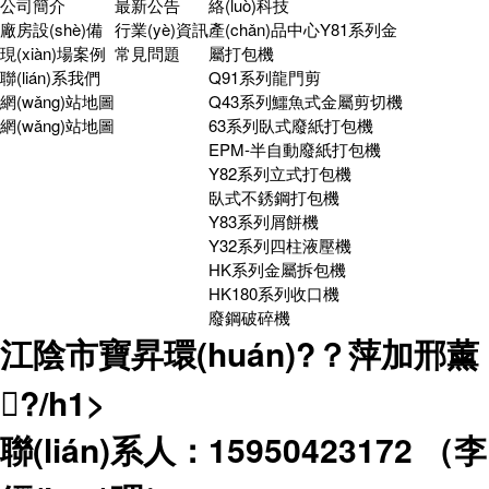
公司簡介
最新公告
絡(luò)科技
廠房設(shè)備
行業(yè)資訊
產(chǎn)品中心
Y81系列金
現(xiàn)場案例
常見問題
屬打包機
聯(lián)系我們
Q91系列龍門剪
網(wǎng)站地圖
Q43系列鱷魚式金屬剪切機
網(wǎng)站地圖
63系列臥式廢紙打包機
EPM-半自動廢紙打包機
Y82系列立式打包機
臥式不銹鋼打包機
Y83系列屑餅機
Y32系列四柱液壓機
HK系列金屬拆包機
HK180系列收口機
廢鋼破碎機
江陰市寶昇環(huán)?？萍加邢薰
?/h1>
聯(lián)系人：15950423172 （李